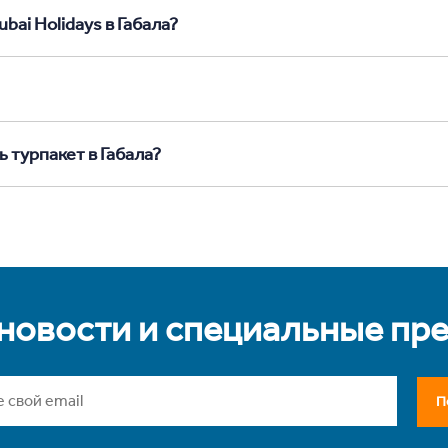
bai Holidays в Габала?
 турпакет в Габала?
 новости и специальные пр
П