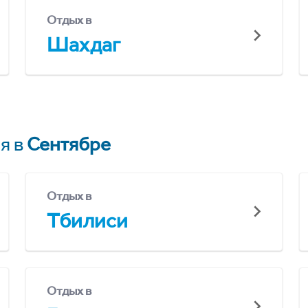
Отдых в
Шахдаг
я в
Сентябре
Отдых в
Тбилиси
Отдых в