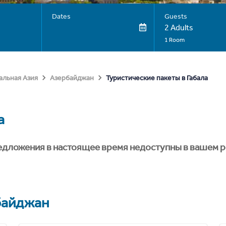
Dates
Guests
2 Adults
1 Room
Туристические пакеты в Габала
альная Азия
Азербайджан
а
едложения в настоящее время недоступны в вашем р
байджан