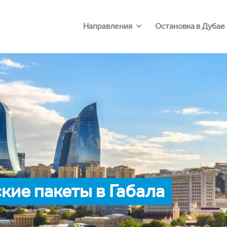
Направления
Остановка в Дубае
ие пакеты в Габала