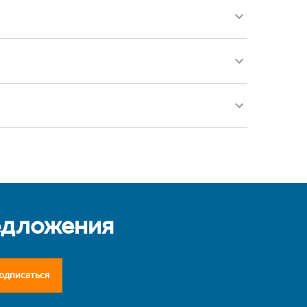
едложения
одписаться