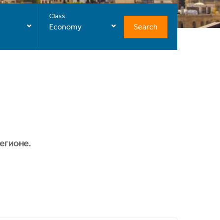
Class
Search
Economy
егионе.