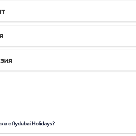
нт
я
зия
а с flydubai Holidays?