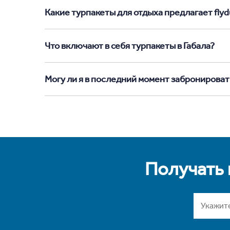
Какие турпакеты для отдыха предлагает flydu
Что включают в себя турпакеты в Габала?
Могу ли я в последний момент забронировать
Получать