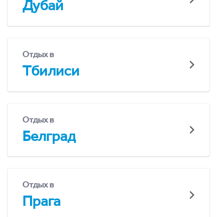
Дубай
Отдых в
Тбилиси
Отдых в
Белград
Отдых в
Прага