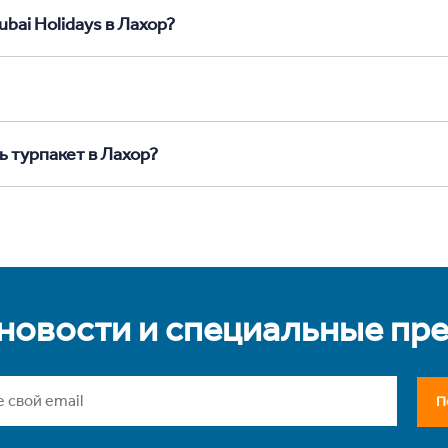
bai Holidays в Лахор?
ь турпакет в Лахор?
 новости и специальные пр
П