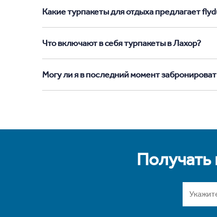
Какие турпакеты для отдыха предлагает flydu
Что включают в себя турпакеты в Лахор?
Могу ли я в последний момент забронироват
Получать