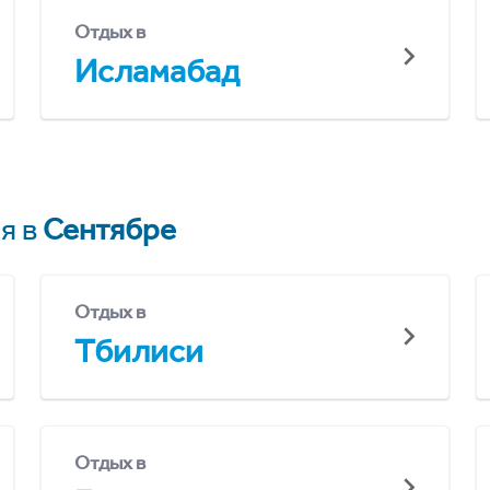
Отдых в
Исламабад
я в
Сентябре
Отдых в
Тбилиси
Отдых в