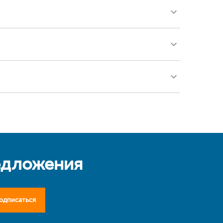
едложения
одписаться