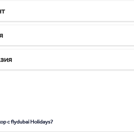
нт
я
зия
р с flydubai Holidays?