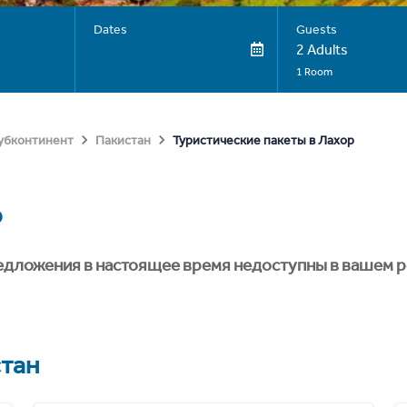
Dates
Guests
2 Adults
1 Room
Туристические пакеты в Лахор
субконтинент
Пакистан
р
едложения в настоящее время недоступны в вашем р
тан