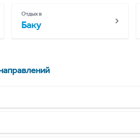
Отдых в
Баку
 направлений