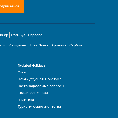
одписаться
зибар
Стамбул
Сараево
аты
Мальдивы
Шри-Ланка
Армения
Сербия
flydubai Holidays
О нас
Почему flydubai Holidays?
Часто задаваемые вопросы
Свяжитесь с нами
Политика
Туристические агентства