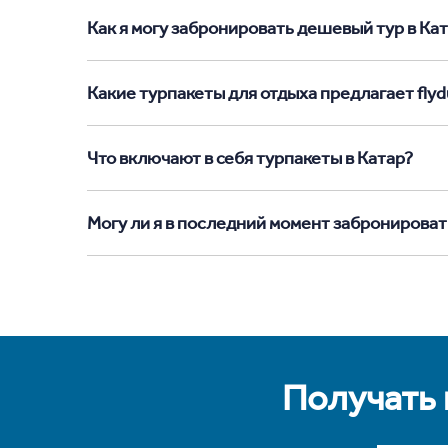
Как я могу забронировать дешевый тур в Ката
Какие турпакеты для отдыха предлагает flydu
Что включают в себя турпакеты в Катар?
Могу ли я в последний момент забронироват
Получать