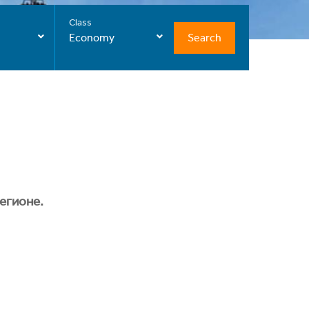
Class
Search
Economy
егионе.