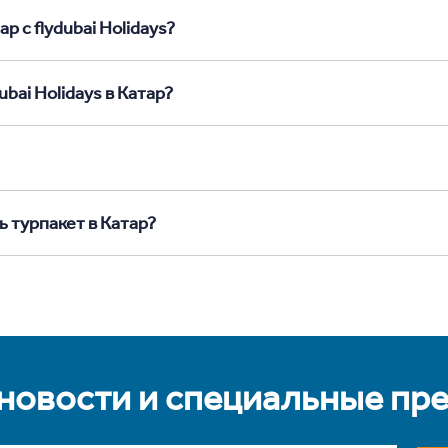
р с flydubai Holidays?
bai Holidays в Катар?
ь турпакет в Катар?
 новости и специальные пр