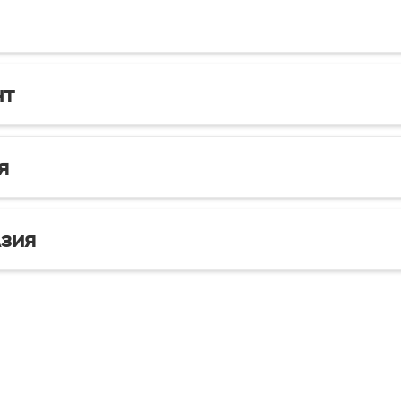
нт
я
зия