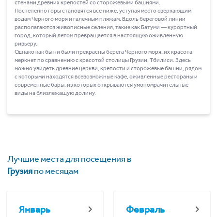
стенами древних крепостей со сторожевыми башнями.
Постепенно горы становятся все ниже, уступая место сверкающим
водам Черного моря и галечным пляжам. Вдоль береговой линии
располагаются живописные селения, такие как Батуми ― курортный
город, который летом превращается в настоящую оживленную
ривьеру.
Однако как бы ни были прекрасны берега Черного моря, их красота
меркнет по сравнению с красотой столицы Грузии, Тбилиси. Здесь
можно увидеть древние церкви, крепости и сторожевые башни, рядом
с которыми находятся всевозможные кафе, оживленные рестораны и
современные бары, из которых открываются умопомрачительные
виды на близлежащую долину.
Лучшие места для посещения в
Грузия
по месяцам
Январь
Февраль