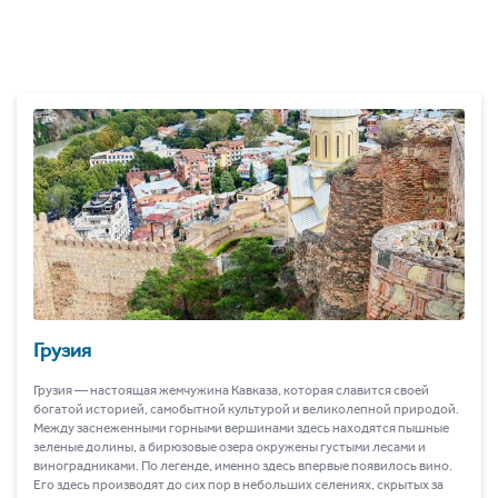
Грузия
Грузия ― настоящая жемчужина Кавказа, которая славится своей
богатой историей, самобытной культурой и великолепной природой.
Между заснеженными горными вершинами здесь находятся пышные
зеленые долины, а бирюзовые озера окружены густыми лесами и
виноградниками. По легенде, именно здесь впервые появилось вино.
Его здесь производят до сих пор в небольших селениях, скрытых за