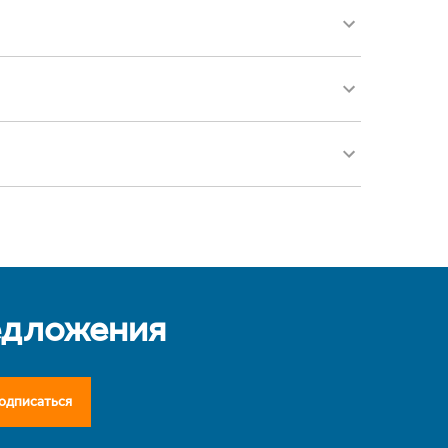
едложения
одписаться