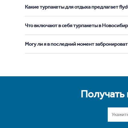
Какие турпакеты для отдыха предлагает flyd
Что включают в себя турпакеты в Новосиби
Могу ли я в последний момент забронироват
Получать