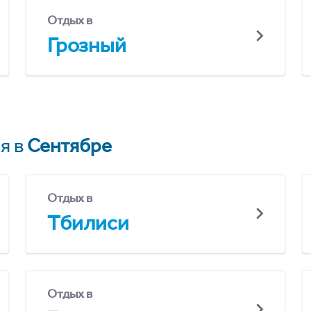
Отдых в
Грозный
я в
Сентябре
Отдых в
Тбилиси
Отдых в