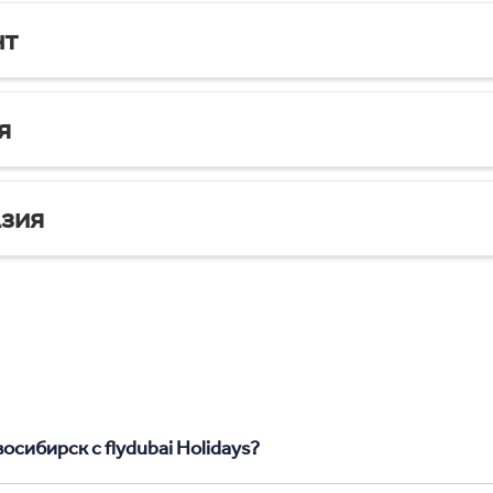
нт
я
зия
осибирск с flydubai Holidays?