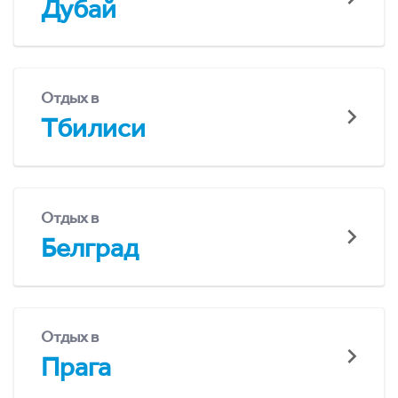
Дубай
Отдых в
Тбилиси
Отдых в
Белград
Отдых в
Прага