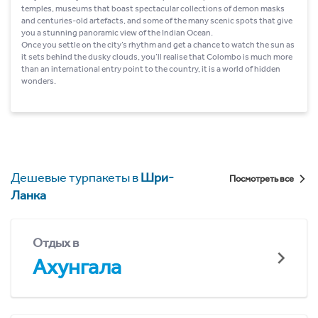
temples, museums that boast spectacular collections of demon masks
and centuries-old artefacts, and some of the many scenic spots that give
you a stunning panoramic view of the Indian Ocean.
Once you settle on the city’s rhythm and get a chance to watch the sun as
it sets behind the dusky clouds, you’ll realise that Colombo is much more
than an international entry point to the country, it is a world of hidden
wonders.
Дешевые турпакеты в
Шри-
Посмотреть все
Ланка
Отдых в
Ахунгала