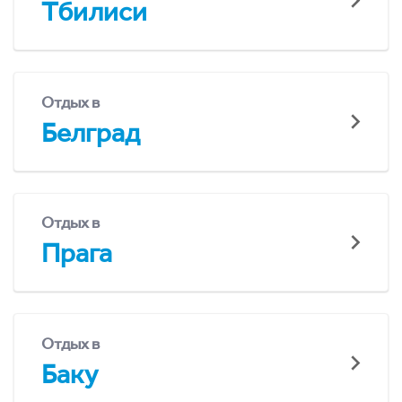
Тбилиси
Отдых в
Белград
Отдых в
Прага
Отдых в
Баку