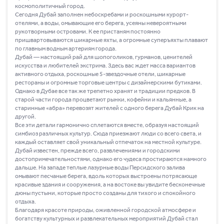
космополитичный город.
Сегодня Дубай заполнен небоскребами и роскошными курорт-
отелями, а воды, омывающие его берега, усеяны невероятными
рукотворными островами. К ее пристаням постоянно
пришвартовываются шикарные яхты, а огромные суперъяхты плавают
по главным водным артериям города.
Дубай ― настоящий рай для шопоголиков, гурманов, ценителей
искусства и любителей экстрима. Здесь вас ждет масса вариантов
активного отдыха, роскошные 5-звездочные отели, шикарные
рестораны и огромные торговые центры с дизайнерскими бутиками.
Однако в Дубае все так же трепетно хранят и традиции предков. В
старой части города процветают рынки, кофейни и кальянные, а
старинные «абра» перевозят жителей с одного берега Дубай Крик на
другой.
Все эти детали гармонично сплетаются вместе, образуя настоящий
симбиоз различных культур. Сюда приезжают люди со всего света, и
каждый оставляет свой уникальный отпечаток на местной культуре.
Дубай известен, прежде всего, развлечениями и городскими
достопримечательностями, однако его чудеса простираются намного
дальше. На западе теплые лазурные воды Персидского залива
омывают песчаные берега, вдоль которых выстроены потрясающе
красивые здания и сооружения, а на востоке вы увидите бесконечные
дюны пустыни, которые просто созданы для тихого и спокойного
отдыха.
Благодаря красоте природы, оживленной городской атмосфере и
богатству культурных и развлекательных мероприятий Дубай стал