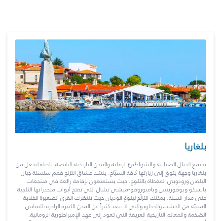
بلغاريا
تجتمع الجبال الضبابية والشواطئ الرملية والمدن التاريخية النابضة بالحياة لتجعل من
بلغاريا وجهة يتوق إلى زيارتها كافة السيّاح. ينشد عشاق التزلج قممَ سلسلة جبال
البلقان ورودوبي المغطاة بالثلوج، حيث يستمتعون بإقامة رائعة في منتجعات
بانسكو وبوفوريتس وبامبوروفو-ميشي تشال التي تفتح أبواب منحدراتها الثلجية
على مدار السنة. يمكنك التزلّج لبلوغ الوديان حيث تنتظرك القرى الصغيرة الخلابة
المبنيّة من الخشب والحجارة والتي لا تبعد كثيراً عن المدن الكبيرة الزاخرة بالمباني
الضخمة والمعالم التاريخية العريقة التي تعود إلى عهد الإمبراطورية الرومانية.