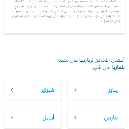
أما العاصمة صوفيا فتضمّ مجموعة من الكنائس المهيبة والحدائق العامة الغنّاء،
ناهيك عن المقاهي الشعبية والمعارض الفنية والمتاحف. وستؤدّي بك شوارع
بلوفديف المرصوفة بالحصى إلى أنقاض القلاع والمدرّجات القديمة والقصور
المتداعية التي تحولت إلى مراتع للحياة الليلية التي تبهر السيّاح والسكان المحليين
على حدّ سواء.
أفضل الأماكن لزيارتها في مدينة
بلغاريا
في شهر
يناير
فبراير
مارس
أبريل