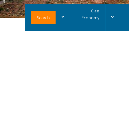
Class
Search
Economy