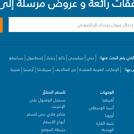
ت رائعة و عروض مرسلة إلى 
لتي يتم البحث عنها:
دبي
تبيليسي
باكو
زنجبار
إسطنبول
سراييفو
بها:
الإمارات العربية المتحدة
جزر المالديف
سريلانكا
أرمينيا
صربيا
الوجهات
للسفر المتكرّر
أفريقيا
تسجيل الوصول على
الإنترنت
آسيا الوسطى
متاجر فلاي دبي للسفر
أوروبا
أنواع الأسعار
شبه القارة
الهندية
خريطة الموقع