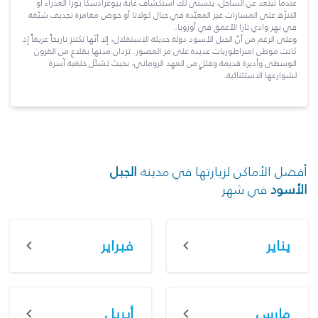
عندما تبتعد عن الساحل، يتسنّى لك استكشاف غابة بيوغرادسكا بورا العذراء أو
التنزّه على المسارات غير المعبّدة في جبال كولاتا أو خوض مغامرة تجديف شيّقة
في نهر وادي تارا الأعمق في أوروبا.
وعلى الرغم من أنّ الجبل الأسود دولة حديثة الاستقلال، إلا أنّها تكتنز تاريخاً عريقاً إذ
كانت موطن امبراطوريات عديدة على مر العصور. تزدان مدنها بقلاع من القرون
الوسطى وأديرة قديمة وفللٍ من العهد الروماني، بحيث تشكّل خلفية آسرة
لشوارعها الاستثنائية.
أفضل الأماكن لزيارتها في مدينة
الجبل
الأسود
في شهر
يناير
فبراير
مارس
أبريل