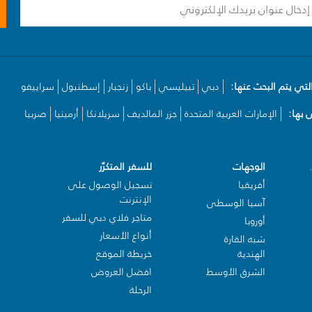
لتي يتم البحث عنها:
دبي
تبيليسي
باكو
زنجبار
إسطنبول
سراييفو
بها:
الإمارات العربية المتحدة
جزر المالديف
سريلانكا
أرمينيا
صربيا
الوجهات
للسفر المتكرّر
أفريقيا
تسجيل الوصول على
الإنترنت
آسيا الوسطى
متاجر فلاي دبي للسفر
أوروبا
أنواع الأسعار
شبه القارة
الهندية
خريطة الموقع
الشرق الأوسط
افضل العروض
الرحلة