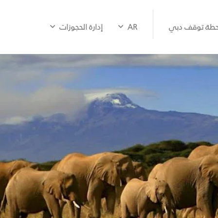
طة توقف دبي
AR
إدارة الحجوزات