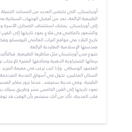
أوزبكستان، التي تحتضن العديد من المساجد الجميلة 
الطبيعية الرائعة، تعد من أفضل الوجهات السياحية 
إلى أوزبكستان، يمكنك استكشاف الصحارى الآسرة والو
والشعور بالماضي في قلاع يعود تاريخها إلى القرن 
تاريخ البلاد في مواقع التراث العالمي لليونسكو وقض
هندستها الإسلامية التقليدية الرائعة.
تتنوع مدن أوزبكستان مثل مناظرها الطبيعية. فبالتأك
برمالها الصحراوية الذهبية ومتاحفها المثيرة للإعجاب
العصور الوسطى. وإذا كنت ترغب في معرفة المزيد ع
السكان المحليين، تجول في أسواق المدينة المزدحمة و
الطينية. وفي مدينة سمرقند، عندما تزور مقابر الفس
تعود تاريخها إلى القرن الخامس عشر وطريق سيلك رو
قلب المدينة، تأكد من أنك ستشعر بأن الوقت قد توق