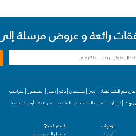
ت رائعة و عروض مرسلة إلى 
لتي يتم البحث عنها:
دبي
تبيليسي
باكو
زنجبار
إسطنبول
سراييفو
بها:
الإمارات العربية المتحدة
جزر المالديف
سريلانكا
أرمينيا
صربيا
الوجهات
للسفر المتكرّر
أفريقيا
تسجيل الوصول على