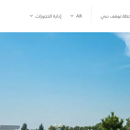
طة توقف دبي
AR
إدارة الحجوزات