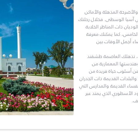
والأضرحة المذهلة والأماكن
في آسيا الوسطى. فخلال رحلتك
ديان ذات المناظر الخلابة
الخامس، كما يمكنك معرفة
اء أجمل الأوقات بين
يد، تذهلك العاصمة طشقند
 وهندستها المعمارية من
ن أسلوب حياة فريدة من
البلدات القديمة ذات الجدران
يفساء القديمة والمدارس التي
د الأسطوري الذي يمتد عبر
ف.