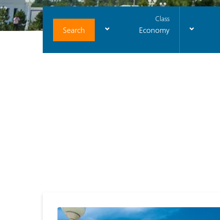
Class
Search
Economy