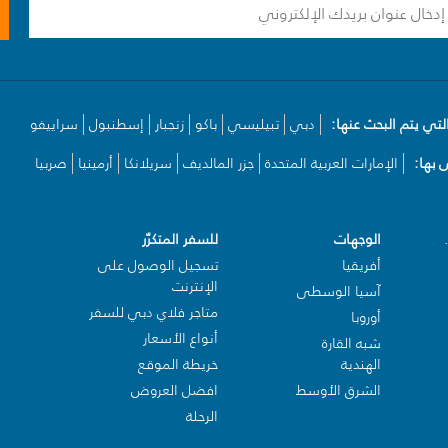
لتي يتم البحث عنها:
دبي
تبيليسي
باكو
زنجبار
إسطنبول
سراييفو
بها:
الإمارات العربية المتحدة
جزر المالديف
سريلانكا
أرمينيا
صربيا
الوجهات
للسفر المتكرّر
أفريقيا
تسجيل الوصول على
الإنترنت
آسيا الوسطى
متاجر فلاي دبي للسفر
أوروبا
أنواع الأسعار
شبه القارة
الهندية
خريطة الموقع
الشرق الأوسط
افضل العروض
الرحلة