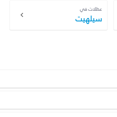
عطلات في
سيلهيت