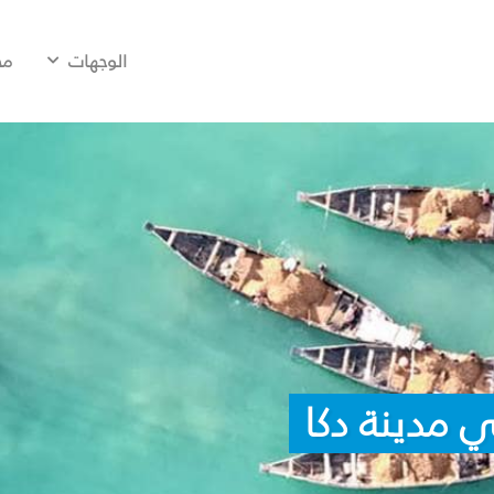
الوجهات
مح
 مدينة دكا