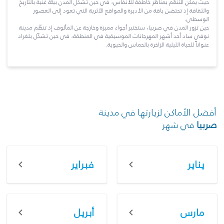
حيث يمكن التنعّم بمناظر خاطفة للأنفاس، في حين تشكّل المدن بيئة غنية بالتاريخ
والثقافة إذ تحتضن باقة من الأديرة والمواقع الأثرية التي تعود إلى العصور
الوسطى.
حين تزور المدن في صربيا، ستختبر أجواء مميزة وخارجة عن المألوف إذ تنظّم مدينة
نوفي ساد أحد أشهر المهرجانات الموسيقية في المنطقة، في حين تشكّل بلغراد
عنواناً للحياة الليلية الزاخرة بالحماس والحيوية.
أفضل الأماكن لزيارتها في مدينة
صربيا
في شهر
يناير
فبراير
مارس
أبريل