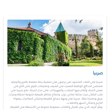
صربيا
صربيا هي الملاذ المنشود لمن يرغبون في تمضية رحلة مفعمة بالمرح والترفيه،
فتحتضن الحدائق الوطنية الخضراء في الصيف ومنتجعات التزلج على الثلج في
فصل الشتاء وتُقام فيها الحفلات والمهرجانات على مدار السنة. تقع صربيا في
قلب البلقان حيث تحدّها ثماني دول، وتتمتّع بمناظر طبيعية متنوعة مذهلة وبتراث
عريق وحضارة غنيّة. صربيا هي وجهة عشاق الطبيعة ومحبّي المغامرات وهواة
التاريخ ومحبّي السهر والحفلات.
يوفّر الريف الذي يزخر بالجبال والغابات مجموعة متنوعة من الأنشطة في الطبيعة