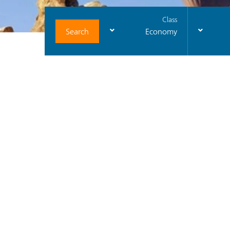
Class
Search
Economy