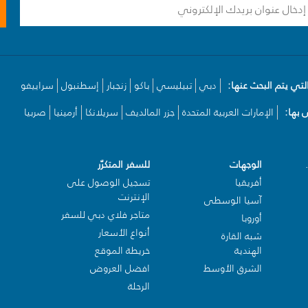
لتي يتم البحث عنها:
دبي
تبيليسي
باكو
زنجبار
إسطنبول
سراييفو
بها:
الإمارات العربية المتحدة
جزر المالديف
سريلانكا
أرمينيا
صربيا
الوجهات
للسفر المتكرّر
أفريقيا
تسجيل الوصول على
الإنترنت
آسيا الوسطى
متاجر فلاي دبي للسفر
أوروبا
أنواع الأسعار
شبه القارة
الهندية
خريطة الموقع
الشرق الأوسط
افضل العروض
الرحلة