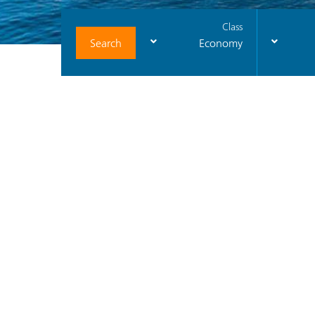
Class
Search
Economy