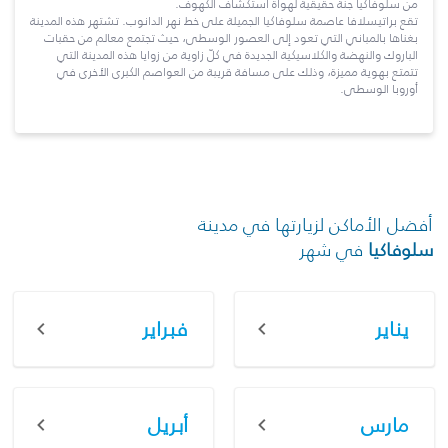
من سلوفاكيا جنة حقيقية لهواة استكشاف الكهوف.
تقع براتيسلافا عاصمة سلوفاكيا الجميلة على خط نهر الدانوب. تشتهر هذه المدينة
بغناها بالمباني التي تعود إلى العصور الوسطى، حيث تجتمع معالم من حقبات
الباروك والنهضة والكلاسيكية الجديدة في كلّ زاوية من زوايا هذه المدينة التي
تتمتع بهوية مميزة، وذلك على مسافة قريبة من العواصم الكبرى الأخرى في
أوروبا الوسطى.
أفضل الأماكن لزيارتها في مدينة
سلوفاكيا
في شهر
يناير
فبراير
مارس
أبريل