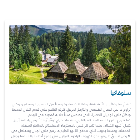
سلوفاكيا
تضمّ سلوفاكيا جبالاً شاهقة وشلالات ساحرة ومدناً من العصور الوسطى، وهي
تزاوج ما بين الجمال الطبيعي والتاريخ العريق. تتربّع القلاع على قمم التلال المدببة
وتطلّ على الوديان الخضراء التي تحتضن مدناً خلابة مُمعِنة في القِدم.
كما تتوزع على القمم المغطاة بالثلوج منتجعات تزلج توفّر أوقاتاً ترفيهية للمتزلّجين
خلال أشهر الشتاء، بينما تتيح للراغبين بالاسترخاء الاستمتاعَ بالمناظر البيضاء
المذهلة. وعندما يذوب الثلج، تتدفّق الأنهر الجليدية برفق على الجبال وتتغلغل في
الأرض لتشقّ طريقها نحو الكهوف الزاخرة بالنوازل في جميع أنحاء البلاد، مما يجعل