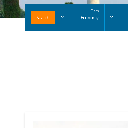
Class
Search
Economy