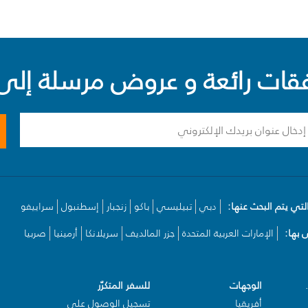
ت رائعة و عروض مرسلة إلى 
لتي يتم البحث عنها:
دبي
تبيليسي
باكو
زنجبار
إسطنبول
سراييفو
بها:
الإمارات العربية المتحدة
جزر المالديف
سريلانكا
أرمينيا
صربيا
الوجهات
للسفر المتكرّر
أفريقيا
تسجيل الوصول على