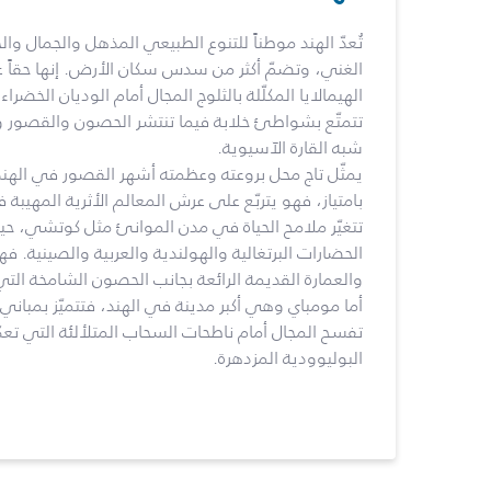
تُعدّ الهند موطناً للتنوع الطبيعي المذهل والجمال وا
الغني، وتضمّ أكثر من سدس سكان الأرض. إنها حقاً عالم
الهيمالايا المكلّلة بالثلوج المجال أمام الوديان الخضرا
تتمتّع بشواطئ خلابة فيما تنتشر الحصون والقصور وا
شبه القارة الآسيوية.
يمثّل تاج محل بروعته وعظمته أشهر القصور في الهند،
بامتياز، فهو يتربّع على عرش المعالم الأثرية المهيبة 
تتغيّر ملامح الحياة في مدن الموانئ مثل كوتشي، حي
الحضارات البرتغالية والهولندية والعربية والصينية. فهن
والعمارة القديمة الرائعة بجانب الحصون الشامخة التي 
أما مومباي وهي أكبر مدينة في الهند، فتتميّز بمباني 
تفسح المجال أمام ناطحات السحاب المتلألئة التي ت
البوليوودية المزدهرة.