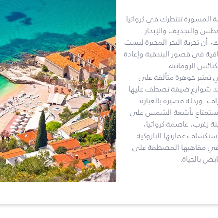
مة المسورة تنتظرك في كرواتيا.
طس والتجديف والإبحار
، أن تجربة البحر المحيرة ليست
لراقية في قصور البندقية وإعادة
نائس الرومانية.
ي تعتبر جوهرة متألقة على
جد شوارع ضيقة تصطف عليها
اف. ورحلة قصيرة بالعبارة
لاستمتاع بأشعة الشمس على
ة زغرب، عاصمة كرواتيا،
استكشاف عمارتها الباروكية
س في مقاهيها المصطفة على
ابض بالحياة.