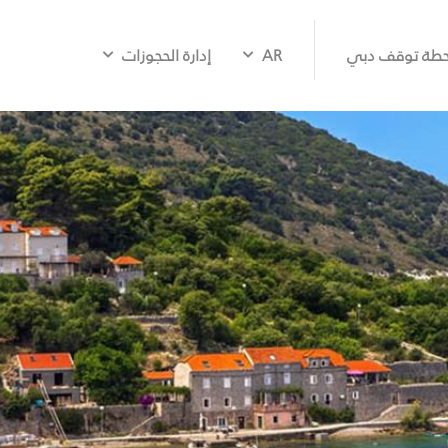
طة توقف دبي
AR
إدارة الحجوزات