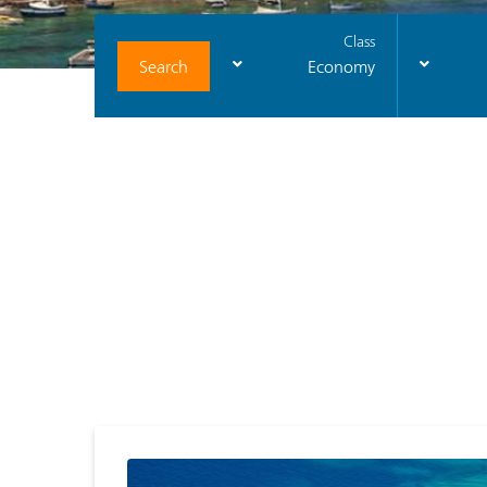
Class
Search
Economy