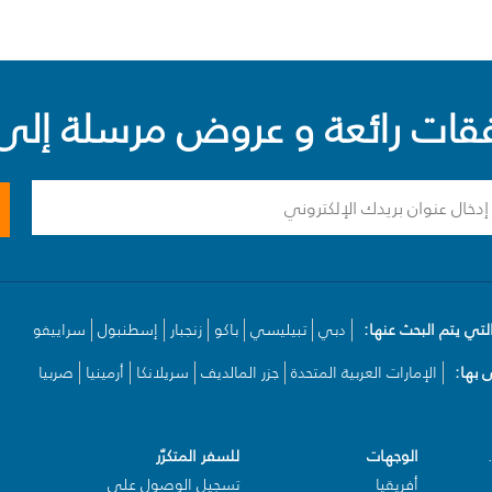
ت رائعة و عروض مرسلة إلى 
لتي يتم البحث عنها:
دبي
تبيليسي
باكو
زنجبار
إسطنبول
سراييفو
بها:
الإمارات العربية المتحدة
جزر المالديف
سريلانكا
أرمينيا
صربيا
الوجهات
للسفر المتكرّر
أفريقيا
تسجيل الوصول على