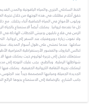
الخط الساحلي الجزري والمياه الياقوتية والمدن القدي
حقق أحلام عطلتك في هذه الوجهة من خلال تجربة الغ
وركوب الأمواج في المياه الصافية أثناء رحلتك. مع ذلك
كل ما تقدمه كرواتيا. يمكنك أيضاً الاستمتاع بالحياة ا
الزمن في قلاع نابليون وعيش اللحظات الهادئة في الك
ولا تفوت زيارة دوبروفنيك عند السفر إلى كرواتيا، الت
ساحلها. عندما تمشي على طول أسوار المدينة، ست
كنائس الباروك والقصور الأرستقراطية المترامية الأطر
ستجعلك تصل إلى جزيرة لوكروم حيث يمكنك فيها ا
شواطئها الرملية. وبالطبع، يجب عليك التوجه إلى مدين
ليمكنك تجربة الثقافة الكرواتية الحقيقية. يمكنك فيها 
الجديدة الجميلة ومبانيها المصممة جيداً عند الجلو
جانب الشارع، بالإضافة إلى الاستمتاع بجوها الرائع الن