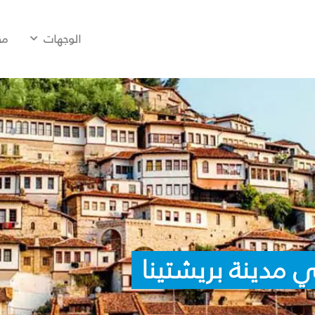
الوجهات
مح
 مدينة بريشتينا