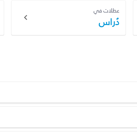
عطلات في
دُراس