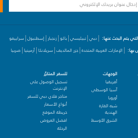
لتي يتم البحث عنها:
دبي
تبيليسي
باكو
زنجبار
إسطنبول
سراييفو
بها:
الإمارات العربية المتحدة
جزر المالديف
سريلانكا
أرمينيا
صربيا
الوجهات
للسفر المتكرّر
أفريقيا
تسجيل الوصول على
الإنترنت
آسيا الوسطى
متاجر فلاي دبي للسفر
أوروبا
أنواع الأسعار
شبه القارة
الهندية
خريطة الموقع
الشرق الأوسط
افضل العروض
الرحلة