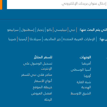
لتي يتم البحث عنها:
دبي
تبيليسي
باكو
زنجبار
إسطنبول
سراييفو
بها:
الإمارات العربية المتحدة
جزر المالديف
سريلانكا
أرمينيا
صربيا
الوجهات
للسفر المتكرّر
أفريقيا
تسجيل الوصول على
الإنترنت
آسيا الوسطى
متاجر فلاي دبي للسفر
أوروبا
أنواع الأسعار
شبه القارة
الهندية
خريطة الموقع
الشرق الأوسط
افضل العروض
الرحلة