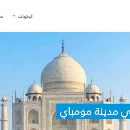
الوجهات
مح
ي مدينة مومباي