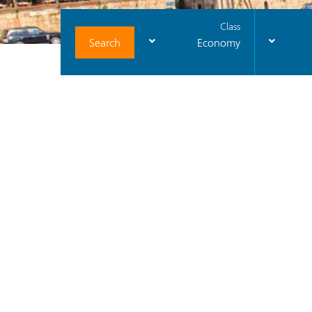
Class
Search
Economy