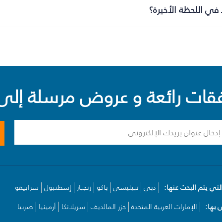
ي اللحظة الأخيرة؟
ت رائعة و عروض مرسلة إلى 
لتي يتم البحث عنها:
دبي
تبيليسي
باكو
زنجبار
إسطنبول
سراييفو
بها:
الإمارات العربية المتحدة
جزر المالديف
سريلانكا
أرمينيا
صربيا